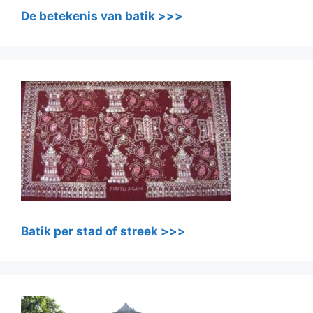
De betekenis van batik >>>
Batik per stad of streek >>>