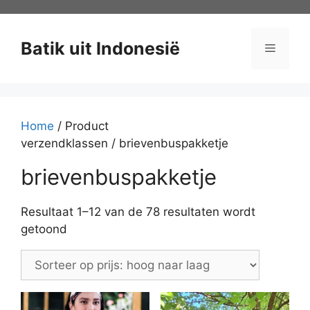
Ga
naar
de
Batik uit Indonesië
Menu
inhoud
Home
/ Product
verzendklassen / brievenbuspakketje
brievenbuspakketje
Resultaat 1–12 van de 78 resultaten wordt
Gesorteerd
getoond
op
prijs:
hoog
naar