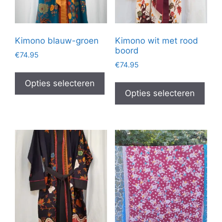
op
op
de
de
productpagina
prod
Kimono blauw-groen
Kimono wit met rood
boord
€
74.95
€
74.95
Dit
Dit
product
Opties selecteren
prod
Opties selecteren
heeft
heef
meerdere
mee
variaties.
vari
Deze
Dez
optie
opti
kan
kan
gekozen
gek
worden
wor
op
op
de
de
productpagina