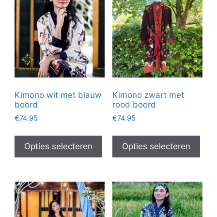
laag
Kimono wit met blauw
Kimono zwart met
boord
rood boord
€
74.95
€
74.95
Dit
Dit
product
prod
Opties selecteren
Opties selecteren
heeft
heef
meerdere
mee
variaties.
vari
Deze
Dez
optie
opti