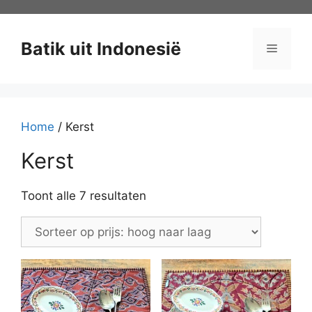
Ga
naar
de
Batik uit Indonesië
Menu
inhoud
Home
/ Kerst
Kerst
Gesorteerd
Toont alle 7 resultaten
op
prijs:
hoog
naar
laag