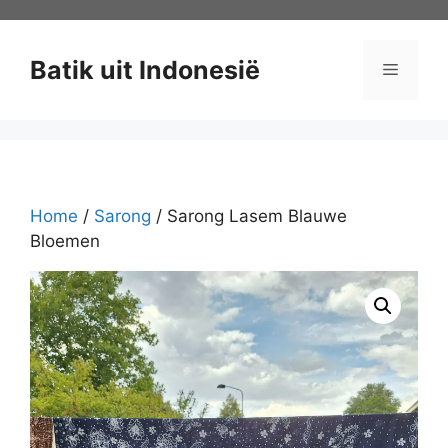
Ga
naar
de
Batik uit Indonesië
Menu
inhoud
Home
/
Sarong
/ Sarong Lasem Blauwe
Bloemen