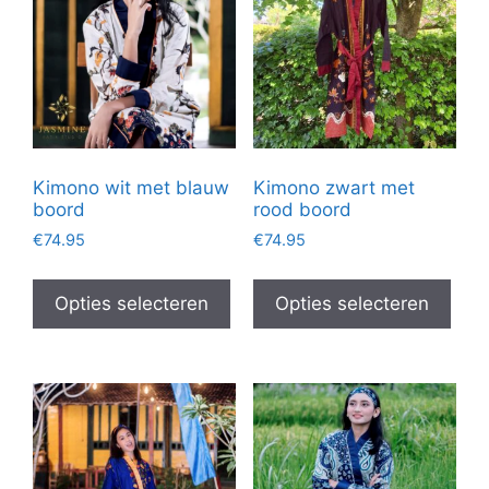
Kimono wit met blauw
Kimono zwart met
boord
rood boord
€
74.95
€
74.95
Dit
Dit
product
prod
Opties selecteren
Opties selecteren
heeft
heef
meerdere
mee
variaties.
vari
Deze
Dez
optie
opti
kan
kan