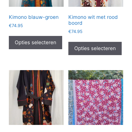
de
de
productpagina
prod
Kimono blauw-groen
Kimono wit met rood
boord
€
74.95
€
74.95
Dit
Dit
product
Opties selecteren
prod
Opties selecteren
heeft
heef
meerdere
mee
variaties.
vari
Deze
Dez
optie
opti
kan
kan
gekozen
gek
worden
wor
op
op
de
de
productpagina
prod