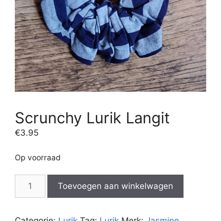
Scrunchy Lurik Langit
€
3.95
Op voorraad
Scrunchy
Toevoegen aan winkelwagen
Lurik
Langit
aantal
Categorie:
Lurik
Tag:
Lurik
Merk:
Jasmine