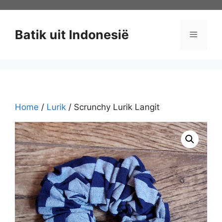
Ga
naar
de
Batik uit Indonesië
Menu
inhoud
Home
/
Lurik
/ Scrunchy Lurik Langit