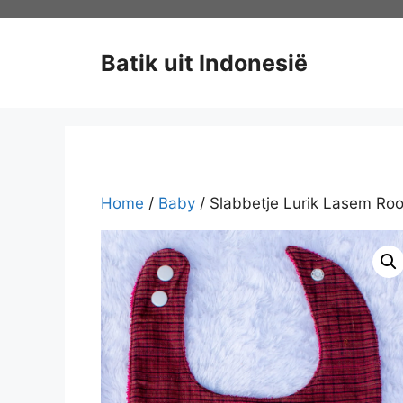
Ga
naar
de
Batik uit Indonesië
inhoud
Home
/
Baby
/ Slabbetje Lurik Lasem Ro