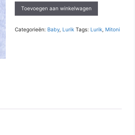
Slabbetje
Toevoegen aan winkelwagen
Lurik
Lasem
Roodbruin
Categorieën:
Baby
,
Lurik
Tags:
Lurik
,
Mitoni
aantal