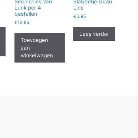
Scrunchies van
Slabbetje Udan
g
Lurik per 4
Liris
bestellen
€
6.95
€
12.95
Lees verder
Toevoegen
aan
winkelwagen