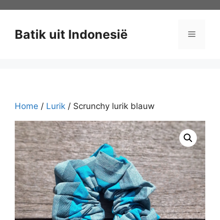
Ga
naar
de
Batik uit Indonesië
Menu
inhoud
Home
/
Lurik
/ Scrunchy lurik blauw