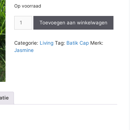
Op voorraad
Kussenhoes
Toevoegen aan winkelwagen
Parang
met
Bloemen
Categorie:
Living
Tag:
Batik Cap
Merk:
aantal
Jasmine
atie