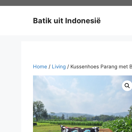
Ga
naar
de
Batik uit Indonesië
inhoud
Home
/
Living
/ Kussenhoes Parang met 