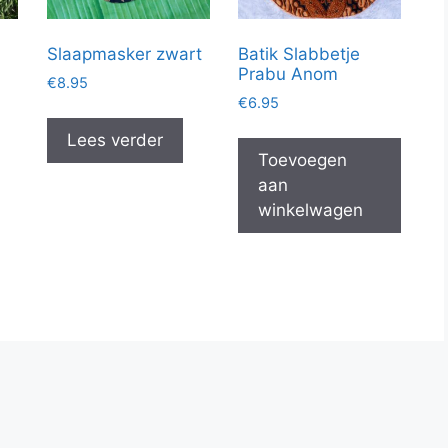
Slaapmasker zwart
Batik Slabbetje
Prabu Anom
€
8.95
€
6.95
Lees verder
Toevoegen
aan
winkelwagen