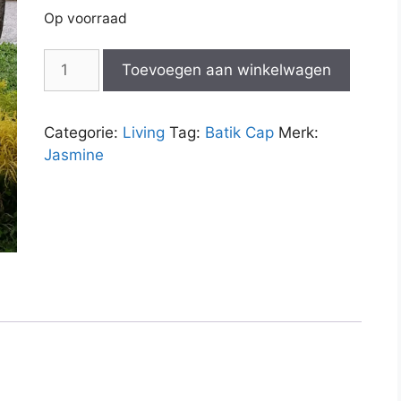
Op voorraad
Kussenhoes
Toevoegen aan winkelwagen
40x60
Kawung
Beras
Categorie:
Living
Tag:
Batik Cap
Merk:
aantal
Jasmine