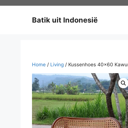
Ga
naar
de
Batik uit Indonesië
inhoud
Home
/
Living
/ Kussenhoes 40×60 Kawu