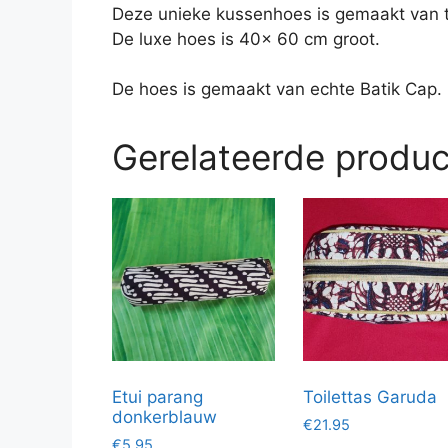
Deze unieke kussenhoes is gemaakt van t
De luxe hoes is 40x 60 cm groot.
De hoes is gemaakt van echte Batik Cap.
Gerelateerde produ
Etui parang
Toilettas Garuda
donkerblauw
€
21.95
€
5.95