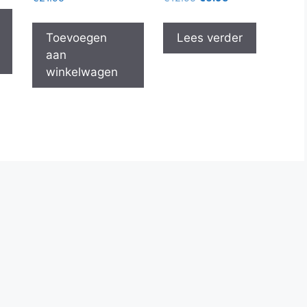
prijs
prijs
was:
is:
Toevoegen
Lees verder
€12.95.
€6.95.
aan
winkelwagen