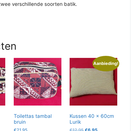
wee verschillende soorten batik.
cten
Aanbieding!
Toilettas tambal
Kussen 40 x 60cm
bruin
Lurik
Oorspronkelijke
Huidige
€
21.95
€
12.95
€
6.95