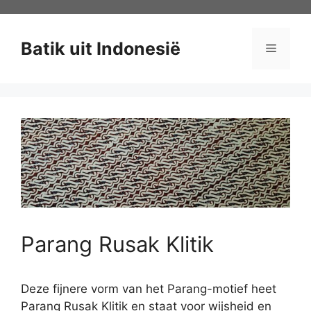
Ga
naar
de
Batik uit Indonesië
Menu
inhoud
Parang Rusak Klitik
Deze fijnere vorm van het Parang-motief heet
Parang Rusak Klitik en staat voor wijsheid en