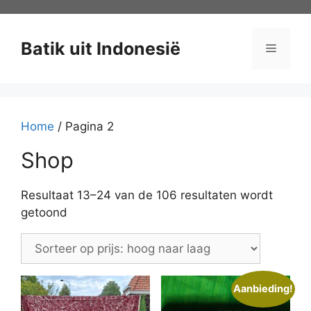
Ga
naar
de
Batik uit Indonesië
Menu
inhoud
Home
/ Pagina 2
Shop
Resultaat 13–24 van de 106 resultaten wordt
Gesorteerd
getoond
op
prijs:
hoog
naar
Aanbieding!
laag