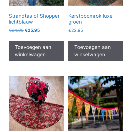
Strandtas of Shopper
Kerstboomrok luxe
lichtblauw
groen
Oorspronkelijke
Huidige
€
34.95
€
25.95
€
22.95
prijs
prijs
was:
is:
Toevoegen aan
Toevoegen aan
€34.95.
€25.95.
winkelwagen
winkelwagen