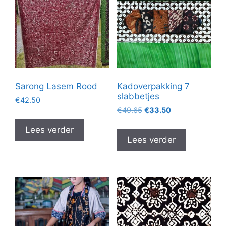
Sarong Lasem Rood
Kadoverpakking 7
slabbetjes
€
42.50
Oorspronkelijke
Huidige
€
49.65
€
33.50
prijs
prijs
Lees verder
was:
is:
Lees verder
€49.65.
€33.50.