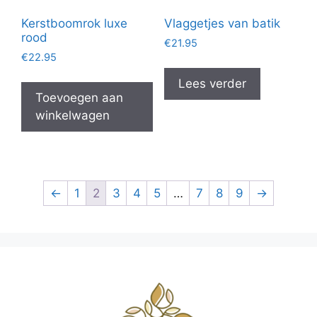
Kerstboomrok luxe
Vlaggetjes van batik
rood
€
21.95
€
22.95
Lees verder
Toevoegen aan
winkelwagen
←
1
2
3
4
5
…
7
8
9
→