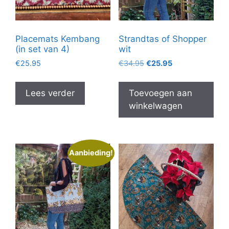
Placemats Kembang
Strandtas of Shopper
(in set van 4)
wit
Oorspronkelijke
Huidige
€
25.95
€
34.95
€
25.95
prijs
prijs
was:
is:
Lees verder
Toevoegen aan
€34.95.
€25.95.
winkelwagen
Aanbieding!