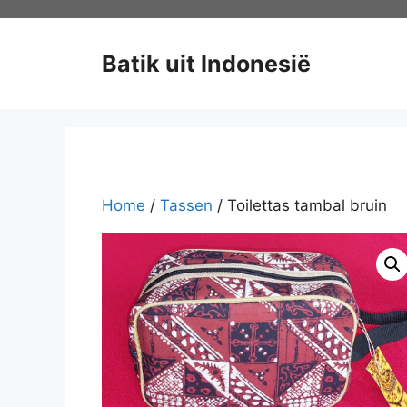
Ga
naar
de
Batik uit Indonesië
inhoud
Home
/
Tassen
/ Toilettas tambal bruin