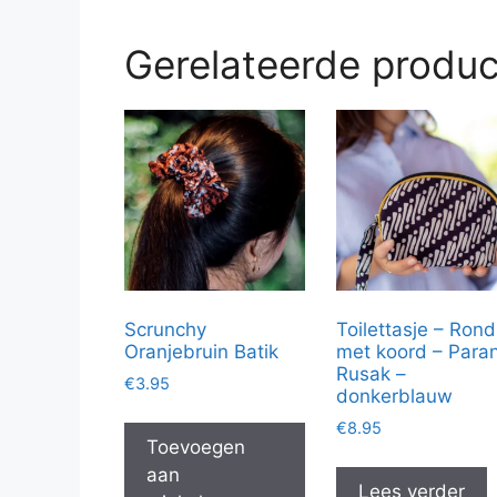
Gerelateerde produ
Scrunchy
Toilettasje – Rond
Oranjebruin Batik
met koord – Para
Rusak –
€
3.95
donkerblauw
€
8.95
Toevoegen
aan
Lees verder