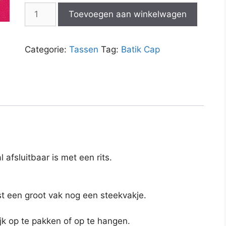
Toilettas
Toevoegen aan winkelwagen
tambal
bruin
aantal
Categorie:
Tassen
Tag:
Batik Cap
 afsluitbaar is met een rits.
st een groot vak nog een steekvakje.
ijk op te pakken of op te hangen.