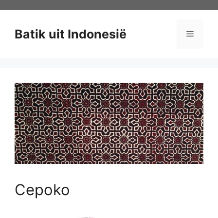
Ga
naar
de
Batik uit Indonesië
Menu
inhoud
Cepoko