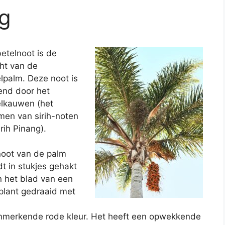
g
etelnoot is de
ht van de
lpalm. Deze noot is
end door het
lkauwen (het
men van sirih-noten
irih Pinang).
oot van de palm
t in stukjes gehakt
n het blad van een
plant gedraaid met
enmerkende rode kleur. Het heeft een opwekkende