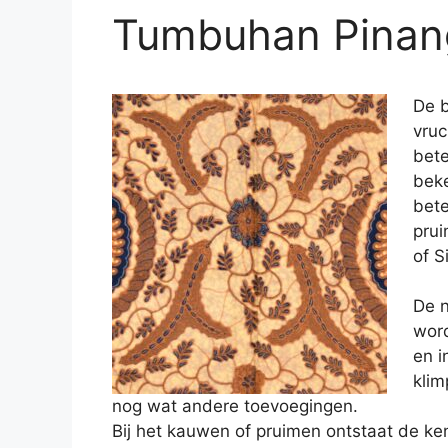
Tumbuhan Pinan
De b
vruc
bete
bek
bete
prui
of S
De n
word
en i
klim
nog wat andere toevoegingen.
Bij het kauwen of pruimen ontstaat de k