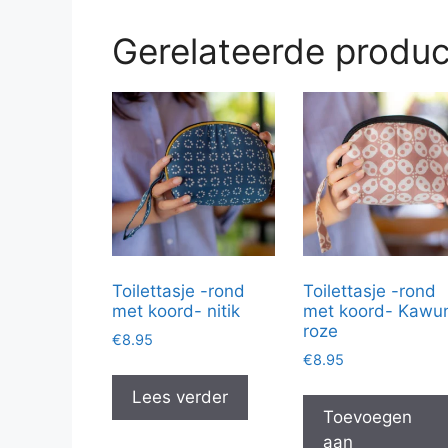
Gerelateerde produ
Toilettasje -rond
Toilettasje -rond
met koord- nitik
met koord- Kawu
roze
€
8.95
€
8.95
Lees verder
Toevoegen
aan