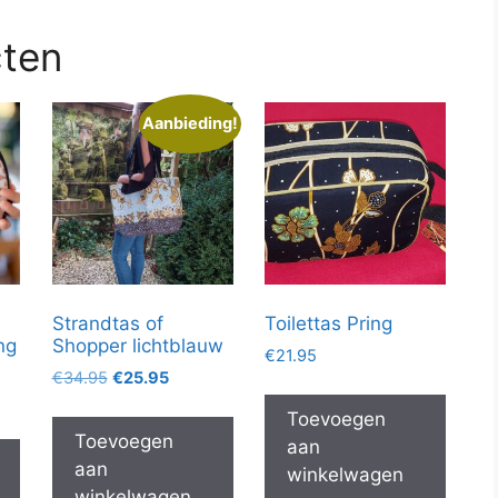
cten
Aanbieding!
Strandtas of
Toilettas Pring
ng
Shopper lichtblauw
€
21.95
Oorspronkelijke
Huidige
€
34.95
€
25.95
prijs
prijs
Toevoegen
was:
is:
Toevoegen
aan
€34.95.
€25.95.
aan
winkelwagen
winkelwagen