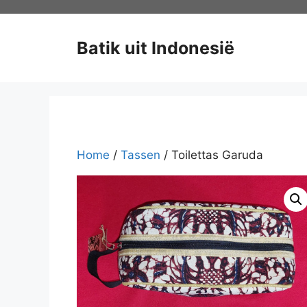
Ga
naar
de
Batik uit Indonesië
inhoud
Home
/
Tassen
/ Toilettas Garuda