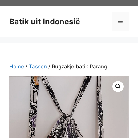
Ga
naar
de
Batik uit Indonesië
Menu
inhoud
Home
/
Tassen
/ Rugzakje batik Parang