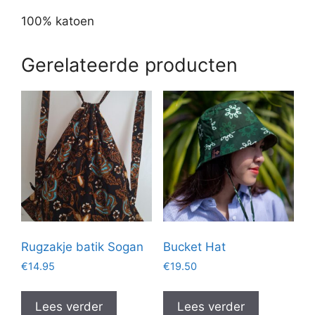
100% katoen
Gerelateerde producten
Rugzakje batik Sogan
Bucket Hat
€
14.95
€
19.50
Lees verder
Lees verder