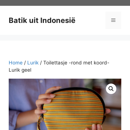
Ga
naar
de
Batik uit Indonesië
Menu
inhoud
Home
/
Lurik
/ Toilettasje -rond met koord-
Lurik geel