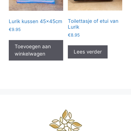
Toilettasje of etui van
Lurik kussen 45x45cm
Lurik
€
9.95
€
8.95
Toevoegen aan
Lees verder
winkelwagen