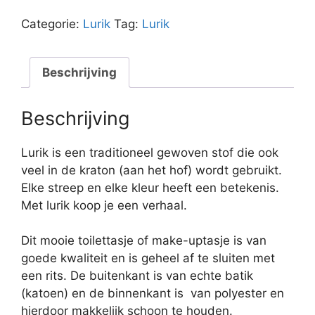
rond
met
Categorie:
Lurik
Tag:
Lurik
koord-
Lurik
geel
Beschrijving
aantal
Beschrijving
Lurik is een traditioneel gewoven stof die ook
veel in de kraton (aan het hof) wordt gebruikt.
Elke streep en elke kleur heeft een betekenis.
Met lurik koop je een verhaal.
Dit mooie toilettasje of make-uptasje is van
goede kwaliteit en is geheel af te sluiten met
een rits. De buitenkant is van echte batik
(katoen) en de binnenkant is van polyester en
hierdoor makkelijk schoon te houden.