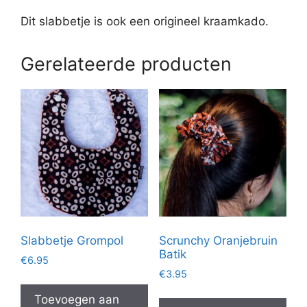
Dit slabbetje is ook een origineel kraamkado.
Gerelateerde producten
Slabbetje Grompol
Scrunchy Oranjebruin
Batik
€
6.95
€
3.95
Toevoegen aan