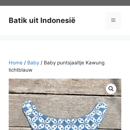
Ga
naar
de
Batik uit Indonesië
Menu
inhoud
Home
/
Baby
/ Baby puntsjaaltje Kawung
lichtblauw