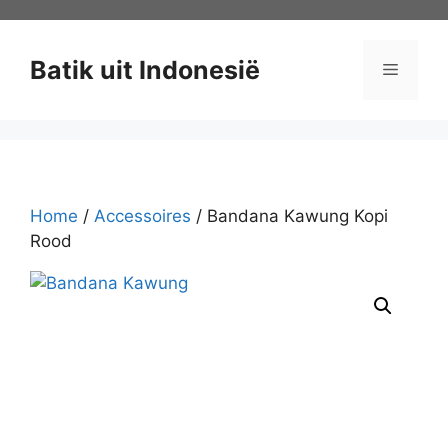
Ga
naar
de
Batik uit Indonesië
Menu
inhoud
Home
/
Accessoires
/ Bandana Kawung Kopi
Rood