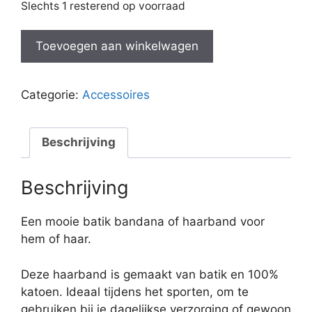
Slechts 1 resterend op voorraad
Bandana
Toevoegen aan winkelwagen
Kawung
Kopi
Rood
Categorie:
Accessoires
aantal
Beschrijving
Beschrijving
Een mooie batik bandana of haarband voor
hem of haar.
Deze haarband is gemaakt van batik en 100%
katoen. Ideaal tijdens het sporten, om te
gebruiken bij je dagelijkse verzorging of gewoon