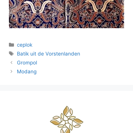
Categorieën
ceplok
Tags
Batik uit de Vorstenlanden
Grompol
Modang