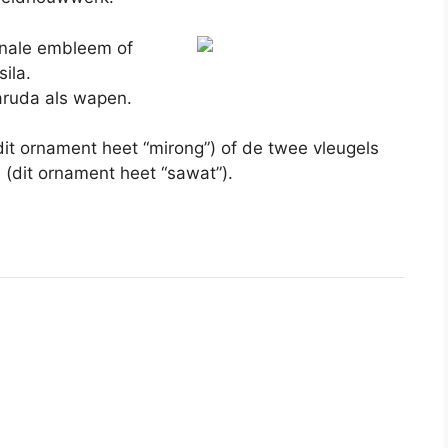
onale embleem of
ila.
aruda als wapen.
dit ornament heet “mirong”) of de twee vleugels
(dit ornament heet “sawat”).