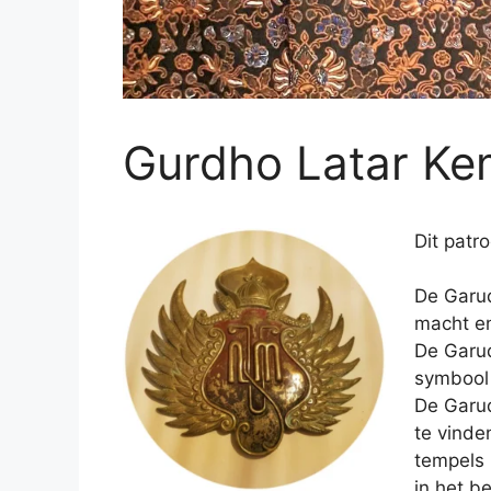
Gurdho Latar K
Dit patr
De Garud
macht en
De Garud
symbool 
De Garud
te vinde
tempels 
in het b